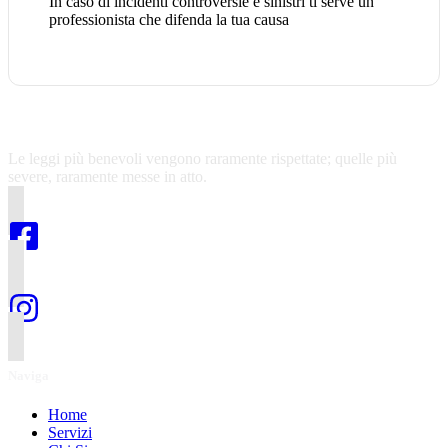
In caso di incidenti controversie e sinistri ti serve un
professionista che difenda la tua causa
Le leggi più benevoli vengono raramente rispettate; quelle più
severe, raramente messe in atto.
Naviga
Home
Servizi