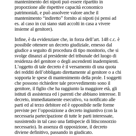
mantenimento dei nipoti può essere ripartito in
proporzione alle rispettive capacità economico
patrimoniali, e può assolvere valore anche il
mantenimento “indiretto” fornito ai nipoti (si pensi ad
es. al caso in cui siano stati accolti in casa a vivere
insieme al genitore).
Infine, è da evidenziare che, in forza dell’art. 148 c.c. è
possibile ottenere un decreto giudiziale, emesso dal
giudice a seguito di procedura di tipo monitorio, che si
svolge dinanzi al presidente del tribunale del luogo di
residenza del genitore o degli ascendenti inadempienti.
L’oggetto di tale decreto è il versamento di una quota
dei redditi dell’obbligato direttamente al genitore o a chi
sopporta le spese di mantenimento della prole. I soggetti
che possono richiedere tale provvedimento sono il
genitore, il figlio che ha raggiunto la maggiore età, gli
istituti di assistenza ed i parenti che abbiano interesse. Il
decreto, immediatamente esecutivo, va notificato alle
parti ed al terzo debitore ed è opponibile nelle forme
previste per l’opposizione a decreto ingiuntivo (con la
necessaria partecipazione di tutte le parti interessate,
sussistendo in tal caso una fattispecie di litisconsorzio
necessario). In assenza di opposizione, il decreto
diviene definitivo, passando in giudicato.