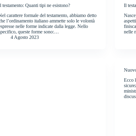
Il testamento: Quanti tipi ne esistono?
Il tes
Nel carattere formale del testamento, abbiamo detto
Nasce 
che l’ordinamento italiano ammette solo le volontà
aspett
espresse nelle forme indicate dalla legge. Nello
finisc
specifico, queste forme sono:…
nelle 
4 Agosto 2023
Nuovo 
Ecco l
sicure
minist
discu