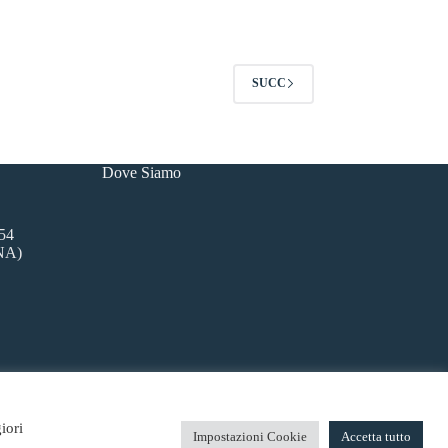
SUCC
Dove Siamo
54
(NA)
ino.it
iori
Impostazioni Cookie
Accetta tutto
Privacy Policy
|
Cookie
Policy