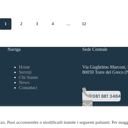
1
2
3
4
…
12
Naviga
Sede Centrale
Home
Via Guglielmo Marconi, 
Servizi
80059 Torre del Greco 
Chi Siamo
News
Contattaci
081 881 3484
info@studiolegalemerl
izzo. Puoi acconsentire o modificarli tramite i seguenti pulsanti. Per magg