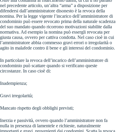
Oltre alla condanna al risarcimento danni, di cui ti ho parlato
nel precedente articolo, un’altra “arma” a disposizione per
difendersi dall’amministratore disonesto è la revoca della
nomina. Per la legge vigente l’incarico dell’amministratore di
condominio può essere revocato prima della naturale scadenza
del suo mandato quando ricorrono motivazioni stabilite dalla
normativa. Ad esempio la nomina può essergli revocata per
giusta causa, ovvero per cattiva condotta. Nel caso cioè in cui
l’amministratore abbia commesso gravi errori o irregolarità o
agito in malafede contro il bene e gli interessi del condominio.
In particolare la revoca dell’incarico dell’amministratore di
condominio può scattare quando si verificano queste
circostanze. In caso cioè di:
Inadempienza;
Gravi irregolarità;
Mancato rispetto degli obblighi previsti;
Inerzia e passività, ovvero quando l’amministratore non fa
nulla in presenza di lamentele e richieste, naturalmente
importanti e gravi, provenienti dai condomini. Scatta la revoca