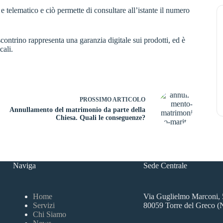
e telematico e ciò permette di consultare all’istante il numero
.
contrino rappresenta una garanzia digitale sui prodotti, ed è
cali.
PROSSIMO
ARTICOLO
Annullamento del matrimonio da parte della
Chiesa. Quali le conseguenze?
Naviga
Sede Centrale
Home
Via Guglielmo Marconi, 
Servizi
80059 Torre del Greco 
Chi Siamo