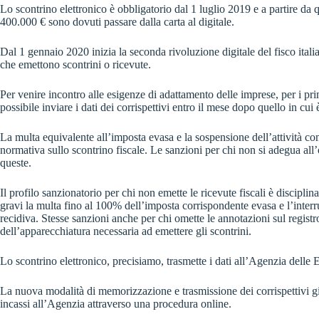
Lo scontrino elettronico è obbligatorio dal 1 luglio 2019 e a partire da 
400.000 € sono dovuti passare dalla carta al digitale.
Dal 1 gennaio 2020 inizia la seconda rivoluzione digitale del fisco italian
che emettono scontrini o ricevute.
Per venire incontro alle esigenze di adattamento delle imprese, per i pri
possibile inviare i dati dei corrispettivi entro il mese dopo quello in cui 
La multa equivalente all’imposta evasa e la sospensione dell’attività co
normativa sullo scontrino fiscale. Le sanzioni per chi non si adegua all
queste.
Il profilo sanzionatorio per chi non emette le ricevute fiscali è disciplin
gravi la multa fino al 100% dell’imposta corrispondente evasa e l’interr
recidiva. Stesse sanzioni anche per chi omette le annotazioni sul regist
dell’apparecchiatura necessaria ad emettere gli scontrini.
Lo scontrino elettronico, precisiamo, trasmette i dati all’Agenzia delle E
La nuova modalità di memorizzazione e trasmissione dei corrispettivi gi
incassi all’Agenzia attraverso una procedura online.