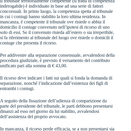
Il tribunale territorialmente competente (si tratta di competenza
inderogabile) è individuato in base ad una serie di fattori
concorsuali. In primo luogo, la competenza spetta al tribunale
in cui i coniugi hanno stabilito la loro ultima residenza. In
mancanza, è competente il tribunale ove risiede o abbia il
domicilio il coniuge convenuto nell’ipotesi di ricorso di uno
solo di essi. Se il convenuto risieda all’estero o sia irreperibile,
si fa riferimento al tribunale del luogo ove risiede o domicili il
coniuge che presenta il ricorso.
Per addivenire alla separazione consensuale, avvalendosi della
procedura giudiziale, è previsto il versamento del contributo
unificato pari alla somma di € 43,00.
Il ricorso deve indicare i fatti sui quali si fonda la domanda di
separazione, nonché l’indicazione dall’esistenza dei figli di
entrambi i coniugi.
A seguito della fissazione dell’udienza di comparizione da
parte del presidente del tribunale, le parti debbono presentarsi
dinanzi ad esso nel giorno da lui stabilito, avvalendosi
dell’assistenza del proprio avvocato.
In mancanza, il ricorso perde efficacia, se a non presentarsi sia