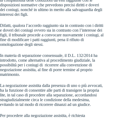
la compatibilità delle condizioni da essi raggiunte con le
disposizioni normative che prevedono precisi diritti e doveri
dei coniugi, nonché in ultimo in merito alla salvaguardia degli
interessi dei figli.
Difatti, qualora l’accordo raggiunto sia in contrasto con i diritti
e doveri dei coniugi ovvero sia in contrasto con l’interesse dei
figli, il tribunale procede a convocare nuovamente i coniugi, al
fine di modificare i patti raggiunti, pena il rifiuto di
omologazione degli stessi.
In materia di separazione consensuale, il D.L. 132/2014 ha
introdotto, come alternativa al procedimento giudiziale, la
possibilità per i coniugi di ricorrere alla convenzione di
negoziazione assistita, al fine di porre termine al proprio
matrimonio.
La negoziazione assistita dalla presenza di uno o più avvocati,
ha la funzione di consentire alle parti di transigere la propria
lite, in tal caso di procedere alla separazione, accordandosi
stragiudizialmente circa le condizione della medesima,
evitando in tal modo di ricorrere dinanzi ad un giudice.
Per procedere alla negoziazione assistita, è richiesta