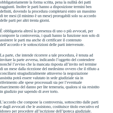
obbligatoriamente la forma scritta, pena la nullità dei patti
raggiunti. Inoltre le parti hanno a disposizione termini ben
definiti, dovendo la procedura completarsi entro un massimo
di tre mesi (il minimo è un mese) prorogabili solo su accordo
delle parti per altri trenta giorni.
È obbligatoria altresì la presenza di uno o più avvocati, per
comporre la controversia, i quali hanno la funzione non solo di
assistere le parti ma anche di certificare il contenuto
dell’accordo e le sottoscrizioni delle parti intervenute.
La parte, che intende ricorrere a tale procedura, è tenuta ad
invitare la parte avversa, indicando l’oggetto del contendere
nonché l’avviso che la mancata risposta all’invito nel termine
di un mese dalla ricezione del medesimo ovvero che il rifiuto a
conciliarsi stragiudizialmente attraverso la negoziazione
assistita potrà essere valutato in sede giudiziale sia in
riferimento alle spese processuali sia per l’eventuale
risarcimento del danno per lite temeraria, qualora si sia resistito
in giudizio pur sapendo di aver torto.
L’accordo che compone la controversia, sottoscritto dalle parti
e dagli avvocati che le assistono, costituisce titolo esecutivo ed
idoneo per procedere all’iscrizione dell’ipoteca giudiziale.