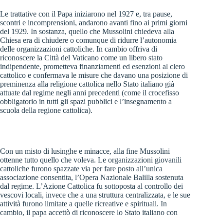
Le trattative con il Papa iniziarono nel 1927 e, tra pause,
scontri e incomprensioni, andarono avanti fino ai primi giorni
del 1929. In sostanza, quello che Mussolini chiedeva alla
Chiesa era di chiudere o comunque di ridurre l’autonomia
delle organizzazioni cattoliche. In cambio offriva di
riconoscere la Città del Vaticano come un libero stato
indipendente, prometteva finanziamenti ed esenzioni al clero
cattolico e confermava le misure che davano una posizione di
preminenza alla religione cattolica nello Stato italiano già
attuate dal regime negli anni precedenti (come il crocefisso
obbligatorio in tutti gli spazi pubblici e l’insegnamento a
scuola della regione cattolica).
Con un misto di lusinghe e minacce, alla fine Mussolini
ottenne tutto quello che voleva. Le organizzazioni giovanili
cattoliche furono spazzate via per fare posto all’unica
associazione consentita, l’Opera Nazionale Balilla sostenuta
dal regime. L’Azione Cattolica fu sottoposta al controllo dei
vescovi locali, invece che a una struttura centralizzata, e le sue
attività furono limitate a quelle ricreative e spirituali. In
cambio, il papa accettò di riconoscere lo Stato italiano con