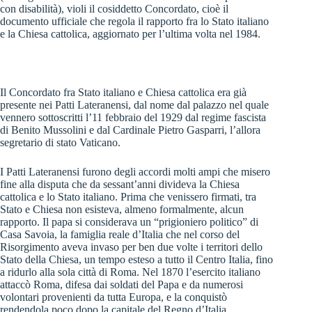
con disabilità), violi il cosiddetto Concordato, cioè il
documento ufficiale che regola il rapporto fra lo Stato italiano
e la Chiesa cattolica, aggiornato per l’ultima volta nel 1984.
Il Concordato fra Stato italiano e Chiesa cattolica era già
presente nei Patti Lateranensi, dal nome dal palazzo nel quale
vennero sottoscritti l’11 febbraio del 1929 dal regime fascista
di Benito Mussolini e dal Cardinale Pietro Gasparri, l’allora
segretario di stato Vaticano.
I Patti Lateranensi furono degli accordi molti ampi che misero
fine alla disputa che da sessant’anni divideva la Chiesa
cattolica e lo Stato italiano. Prima che venissero firmati, tra
Stato e Chiesa non esisteva, almeno formalmente, alcun
rapporto. Il papa si considerava un “prigioniero politico” di
Casa Savoia, la famiglia reale d’Italia che nel corso del
Risorgimento aveva invaso per ben due volte i territori dello
Stato della Chiesa, un tempo esteso a tutto il Centro Italia, fino
a ridurlo alla sola città di Roma. Nel 1870 l’esercito italiano
attaccò Roma, difesa dai soldati del Papa e da numerosi
volontari provenienti da tutta Europa, e la conquistò
rendendola poco dopo la capitale del Regno d’Italia.