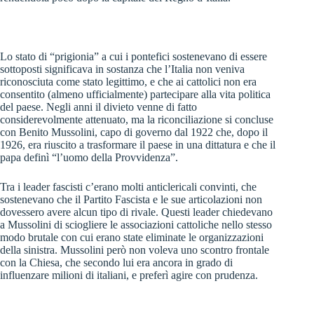
Lo stato di “prigionia” a cui i pontefici sostenevano di essere
sottoposti significava in sostanza che l’Italia non veniva
riconosciuta come stato legittimo, e che ai cattolici non era
consentito (almeno ufficialmente) partecipare alla vita politica
del paese. Negli anni il divieto venne di fatto
considerevolmente attenuato, ma la riconciliazione si concluse
con Benito Mussolini, capo di governo dal 1922 che, dopo il
1926, era riuscito a trasformare il paese in una dittatura e che il
papa definì “l’uomo della Provvidenza”.
Tra i leader fascisti c’erano molti anticlericali convinti, che
sostenevano che il Partito Fascista e le sue articolazioni non
dovessero avere alcun tipo di rivale. Questi leader chiedevano
a Mussolini di sciogliere le associazioni cattoliche nello stesso
modo brutale con cui erano state eliminate le organizzazioni
della sinistra. Mussolini però non voleva uno scontro frontale
con la Chiesa, che secondo lui era ancora in grado di
influenzare milioni di italiani, e preferì agire con prudenza.