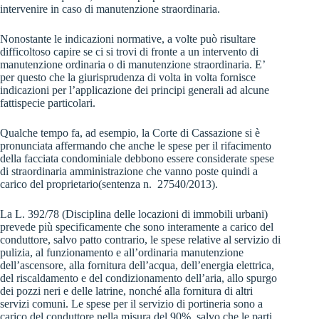
intervenire in caso di manutenzione straordinaria.
Nonostante le indicazioni normative, a volte può risultare
difficoltoso capire se ci si trovi di fronte a un intervento di
manutenzione ordinaria o di manutenzione straordinaria. E’
per questo che la giurisprudenza di volta in volta fornisce
indicazioni per l’applicazione dei principi generali ad alcune
fattispecie particolari.
Qualche tempo fa, ad esempio, la Corte di Cassazione si è
pronunciata affermando che anche le spese per il rifacimento
della facciata condominiale debbono essere considerate spese
di straordinaria amministrazione che vanno poste quindi a
carico del proprietario(sentenza n. 27540/2013).
La L. 392/78 (Disciplina delle locazioni di immobili urbani)
prevede più specificamente che sono interamente a carico del
conduttore, salvo patto contrario, le spese relative al servizio di
pulizia, al funzionamento e all’ordinaria manutenzione
dell’ascensore, alla fornitura dell’acqua, dell’energia elettrica,
del riscaldamento e del condizionamento dell’aria, allo spurgo
dei pozzi neri e delle latrine, nonché alla fornitura di altri
servizi comuni. Le spese per il servizio di portineria sono a
carico del conduttore nella misura del 90%, salvo che le parti