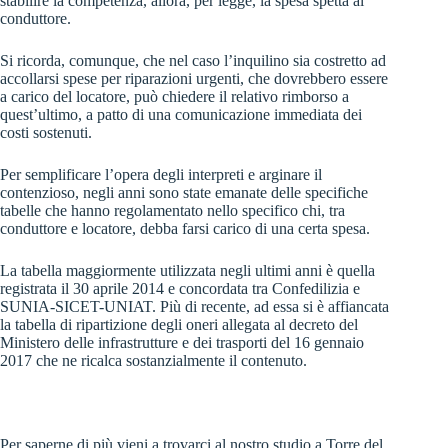
stabilire la competenza, allora, per legge, la spesa spetta al
conduttore.
Si ricorda, comunque, che nel caso l’inquilino sia costretto ad
accollarsi spese per riparazioni urgenti, che dovrebbero essere
a carico del locatore, può chiedere il relativo rimborso a
quest’ultimo, a patto di una comunicazione immediata dei
costi sostenuti.
Per semplificare l’opera degli interpreti e arginare il
contenzioso, negli anni sono state emanate delle specifiche
tabelle che hanno regolamentato nello specifico chi, tra
conduttore e locatore, debba farsi carico di una certa spesa.
La tabella maggiormente utilizzata negli ultimi anni è quella
registrata il 30 aprile 2014 e concordata tra Confedilizia e
SUNIA-SICET-UNIAT. Più di recente, ad essa si è affiancata
la tabella di ripartizione degli oneri allegata al decreto del
Ministero delle infrastrutture e dei trasporti del 16 gennaio
2017 che ne ricalca sostanzialmente il contenuto.
Per saperne di più vieni a trovarci al nostro studio a Torre del