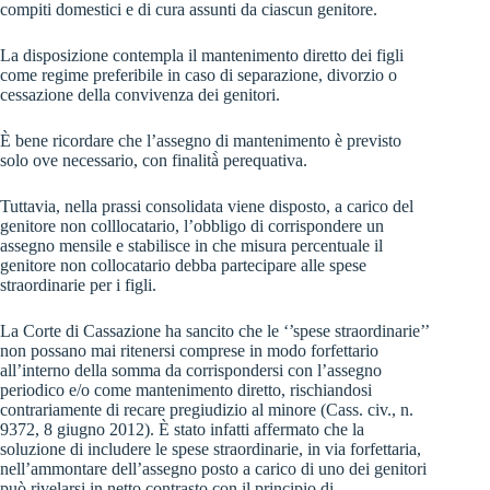
compiti domestici e di cura assunti da ciascun genitore.
La disposizione contempla il mantenimento diretto dei figli
come regime preferibile in caso di separazione, divorzio o
cessazione della convivenza dei genitori.
È bene ricordare che l’assegno di mantenimento è previsto
solo ove necessario, con finalità̀ perequativa.
Tuttavia, nella prassi consolidata viene disposto, a carico del
genitore non colllocatario, l’obbligo di corrispondere un
assegno mensile e stabilisce in che misura percentuale il
genitore non collocatario debba partecipare alle spese
straordinarie per i figli.
La Corte di Cassazione ha sancito che le ‘’spese straordinarie’’
non possano mai ritenersi comprese in modo forfettario
all’interno della somma da corrispondersi con l’assegno
periodico e/o come mantenimento diretto, rischiandosi
contrariamente di recare pregiudizio al minore (Cass. civ., n.
9372, 8 giugno 2012). È stato infatti affermato che la
soluzione di includere le spese straordinarie, in via forfettaria,
nell’ammontare dell’assegno posto a carico di uno dei genitori
può rivelarsi in netto contrasto con il principio di