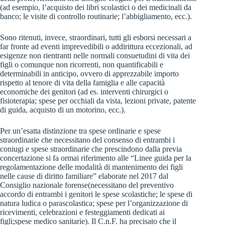
(ad esempio, l’acquisto dei libri scolastici o dei medicinali da
banco; le visite di controllo routinarie; l’abbigliamento, ecc.).
Sono ritenuti, invece, straordinari, tutti gli esborsi necessari a
far fronte ad eventi imprevedibili o addirittura eccezionali, ad
esigenze non rientranti nelle normali consuetudini di vita dei
figli o comunque non ricorrenti, non quantificabili e
determinabili in anticipo, ovvero di apprezzabile importo
rispetto al tenore di vita della famiglia e alle capacità
economiche dei genitori (ad es. interventi chirurgici o
fisioterapia; spese per occhiali da vista, lezioni private, patente
di guida, acquisto di un motorino, ecc.).
Per un’esatta distinzione tra spese ordinarie e spese
straordinarie che necessitano del consenso di entrambi i
coniugi e spese straordinarie che prescindono dalla previa
concertazione si fa ormai riferimento alle “Linee guida per la
regolamentazione delle modalità di mantenimento dei figli
nelle cause di diritto familiare” elaborate nel 2017 dal
Consiglio nazionale forense(necessitano del preventivo
accordo di entrambi i genitori le spese scolastiche; le spese di
natura ludica o parascolastica; spese per l’organizzazione di
ricevimenti, celebrazioni e festeggiamenti dedicati ai
figli;spese medico sanitarie). Il C.n.F. ha precisato che il