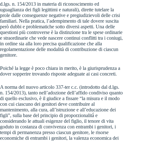
d.lgs. n. 154/2013 in materia di riconoscimento ed
uguaglianza dei figli legittimi e naturali), dirette tutelare la
prole dalle conseguenze negative e pregiudizievoli delle crisi
familiari. Nella pratica, l’adempimento di tale dovere suscita
però dubbi e problematiche sotto diversi aspetti. Una delle
questioni più controverse è la distinzione tra le spese ordinarie
e straordinarie che vede nascere continui conflitti tra i coniugi,
in ordine sia alla loro precisa qualificazione che alla
regolamentazione delle modalità di contribuzione di ciascun
genitore.
Poiché la legge è poco chiara in merito, è la giurisprudenza a
dover sopperire trovando risposte adeguate ai casi concreti.
A norma del nuovo articolo 337-ter c.c. (introdotto dal d.lgs.
n. 154/2013), tanto nell’adozione dell’affido condiviso quanto
di quello esclusivo, è il giudice a fissare “la misura e il modo
con cui ciascuno dei genitori deve contribuire al
mantenimento, alla cura, all’istruzione e all’educazione dei
figli”, sulla base del principio di proporzionalità̀ e
considerando le attuali esigenze del figlio, il tenore di vita
goduto in costanza di convivenza con entrambi i genitori, i
tempi di permanenza presso ciascun genitore, le risorse
economiche di entrambi i genitori, la valenza economica dei