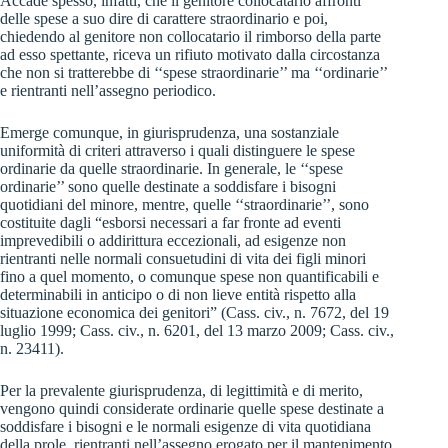
Accade spesso, infatti, che il genitore collocatario affronti
delle spese a suo dire di carattere straordinario e poi,
chiedendo al genitore non collocatario il rimborso della parte
ad esso spettante, riceva un rifiuto motivato dalla circostanza
che non si tratterebbe di ‘‘spese straordinarie’’ ma ‘‘ordinarie’’
e rientranti nell’assegno periodico.
Emerge comunque, in giurisprudenza, una sostanziale
uniformità di criteri attraverso i quali distinguere le spese
ordinarie da quelle straordinarie. In generale, le ‘‘spese
ordinarie’’ sono quelle destinate a soddisfare i bisogni
quotidiani del minore, mentre, quelle ‘‘straordinarie’’, sono
costituite dagli “esborsi necessari a far fronte ad eventi
imprevedibili o addirittura eccezionali, ad esigenze non
rientranti nelle normali consuetudini di vita dei figli minori
fino a quel momento, o comunque spese non quantificabili e
determinabili in anticipo o di non lieve entità rispetto alla
situazione economica dei genitori” (Cass. civ., n. 7672, del 19
luglio 1999; Cass. civ., n. 6201, del 13 marzo 2009; Cass. civ.,
n. 23411).
Per la prevalente giurisprudenza, di legittimità e di merito,
vengono quindi considerate ordinarie quelle spese destinate a
soddisfare i bisogni e le normali esigenze di vita quotidiana
della prole, rientranti nell’assegno erogato per il mantenimento