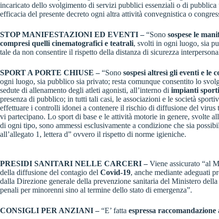
incaricato dello svolgimento di servizi pubblici essenziali o di pubblica ut
efficacia del presente decreto ogni altra attività convegnistica o congres
STOP MANIFESTAZIONI ED EVENTI –
“Sono
sospese le manife
compresi quelli cinematografici e teatrali
, svolti in ogni luogo, sia 
tale da non consentire il rispetto della distanza di sicurezza interperso
SPORT A PORTE CHIUSE
–
“Sono
sospesi altresì gli eventi e le
ogni luogo, sia pubblico sia privato; resta comunque consentito lo svol
sedute di allenamento degli atleti agonisti, all’interno di
impianti sporti
presenza di pubblico; in tutti tali casi, le associazioni e le società spo
effettuare i controlli idonei a contenere il rischio di diffusione del virus t
vi partecipano. Lo sport di base e le attività motorie in genere, svolte all
di ogni tipo, sono ammessi esclusivamente a condizione che sia possibil
all’allegato 1, lettera d” ovvero il rispetto di norme igieniche.
PRESIDI SANITARI NELLE CARCERI
–
Viene assicurato “al Mi
della diffusione del contagio del
Covid-19
, anche mediante adeguati pres
dalla Direzione generale della prevenzione sanitaria del Ministero della sal
penali per minorenni sino al termine dello stato di emergenza”.
CONSIGLI PER ANZIANI –
“E’ fatta
espressa raccomandazione a