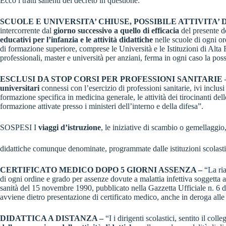
Ecco i tratti salienti del decreto in questione:
SCUOLE E UNIVERSITA’ CHIUSE, POSSIBILE ATTIVITA’
intercorrente dal
giorno successivo a quello di efficacia
del presente d
educativi per l’infanzia e le attività didattiche
nelle scuole di ogni or
di formazione superiore, comprese le Università e le Istituzioni di Alta
professionali, master e università per anziani, ferma in ogni caso la poss
ESCLUSI DA STOP CORSI PER PROFESSIONI SANITARIE 
universitari
connessi con l’esercizio di professioni sanitarie, ivi inclusi 
formazione specifica in medicina generale, le attività dei tirocinanti dell
formazione attivate presso i ministeri dell’interno e della difesa”.
SOSPESI I
viaggi d’istruzione
, le iniziative di scambio o gemellaggio, 
didattiche comunque denominate, programmate dalle istituzioni scolasti
CERTIFICATO MEDICO DOPO 5 GIORNI ASSENZA –
“La ria
di ogni ordine e grado per assenze dovute a malattia infettiva soggetta a 
sanità del 15 novembre 1990, pubblicato nella Gazzetta Ufficiale n. 6 d
avviene dietro presentazione di certificato medico, anche in deroga alle 
DIDATTICA A DISTANZA –
“I i dirigenti scolastici, sentito il col