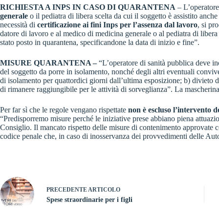
RICHIESTA A INPS IN CASO DI QUARANTENA
– L’operatore 
generale
o il pediatra di libera scelta da cui il soggetto è assistito anche
necessità di
certificazione ai fini Inps per l’assenza dal lavoro
, si pr
datore di lavoro e al medico di medicina generale o al pediatra di libera 
stato posto in quarantena, specificandone la data di inizio e fine”.
MISURE QUARANTENA –
“L’operatore di sanità pubblica deve ino
del soggetto da porre in isolamento, nonché degli altri eventuali conviv
di isolamento per quattordici giorni dall’ultima esposizione; b) divieto di
di rimanere raggiungibile per le attività di sorveglianza”. La mascherin
Per far sì che le regole vengano rispettate
non è escluso l’intervento de
“Predisporremo misure perché le iniziative prese abbiano piena attuazio
Consiglio. Il mancato rispetto delle misure di contenimento approvate con 
codice penale che, in caso di inosservanza dei provvedimenti delle Aut
PRECEDENTE
ARTICOLO
Spese straordinarie per i figli