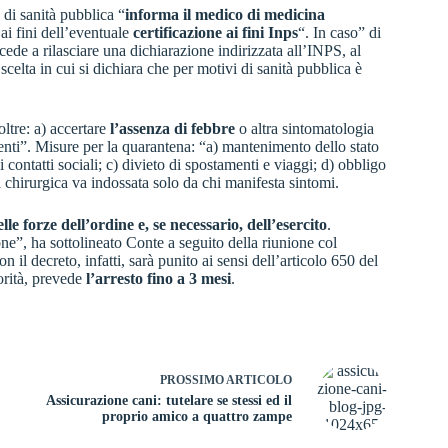
di sanità pubblica “
informa il medico di medicina
 ai fini dell’eventuale
certificazione ai fini Inps
“. In caso” di
ocede a rilasciare una dichiarazione indirizzata all’INPS, al
scelta in cui si dichiara che per motivi di sanità pubblica è
ltre: a) accertare
l’assenza di febbre
o altra sintomatologia
enti”. Misure per la quarantena: “a) mantenimento dello stato
 contatti sociali; c) divieto di spostamenti e viaggi; d) obbligo
a chirurgica va indossata solo da chi manifesta sintomi.
lle forze dell’ordine e, se necessario, dell’esercito
.
ne”, ha sottolineato Conte a seguito della riunione col
il decreto, infatti, sarà punito ai sensi dell’articolo 650 del
orità, prevede
l’arresto fino a 3 mesi
.
PROSSIMO
ARTICOLO
Assicurazione cani: tutelare se stessi ed il
proprio amico a quattro zampe