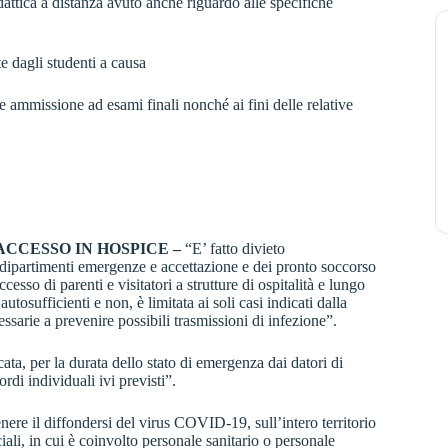
dattica a distanza avuto anche riguardo alle specifiche
 dagli studenti a causa
ammissione ad esami finali nonché ai fini delle relative
CCESSO IN HOSPICE –
“E’ fatto divieto
i dipartimenti emergenze e accettazione e dei pronto soccorso
esso di parenti e visitatori a strutture di ospitalità e lungo
autosufficienti e non, è limitata ai soli casi indicati dalla
essarie a prevenire possibili trasmissioni di infezione”.
ata, per la durata dello stato di emergenza dai datori di
di individuali ivi previsti”.
ere il diffondersi del virus COVID-19, sull’intero territorio
ciali, in cui è coinvolto personale sanitario o personale