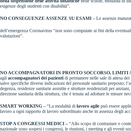
della sospensione delle attività didattiche
nelle scuole, modalità di di
esigenze degli studenti con disabilità”.
NO CONSEGUENZE ASSENZE SU ESAMI –
Le assenze maturate
dell’emergenza Coronavirus “non sono computate ai fini della eventuale 
valutazioni”.
NO ACCOMPAGNATORI IN PRONTO SOCCORSO, LIMITI A
agli
accompagnatori dei pazienti
di permanere nelle sale di attesa de
salve specifiche diverse indicazioni del personale sanitario preposto; l’acc
degenza, residenze sanitarie assistite e strutture residenziali per anziani, 
direzione sanitaria della struttura, che è tenuta ad adottare le misure nec
SMART WORKING –
“La modalità di
lavoro agile
può essere applic
lavoro a ogni rapporto di lavoro subordinato anche in assenza degli accor
STOP A CONGRESSI MEDICI –
“Allo scopo di contrastare e conten
nazionale sono sospesi i congressi, le riunioni, i meeting e gli eventi so