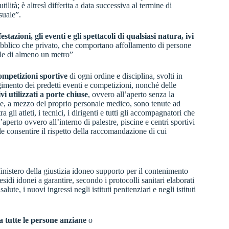
ilità; è altresì differita a data successiva al termine di
suale”.
stazioni, gli eventi e gli spettacoli di qualsiasi natura, ivi
pubblico che privato, che comportano affollamento di persone
nale di almeno un metro”
 competizioni sportive
di ogni ordine e disciplina, svolti in
gimento dei predetti eventi e competizioni, nonché delle
vi utilizzati a porte chiuse
, ovvero all’aperto senza la
rtive, a mezzo del proprio personale medico, sono tenute ad
ra gli atleti, i tecnici, i dirigenti e tutti gli accompagnatori che
’aperto ovvero all’interno di palestre, piscine e centri sportivi
e consentire il rispetto della raccomandazione di cui
nistero della giustizia idoneo supporto per il contenimento
idi idonei a garantire, secondo i protocolli sanitari elaborati
ute, i nuovi ingressi negli istituti penitenziari e negli istituti
 tutte le persone anziane
o