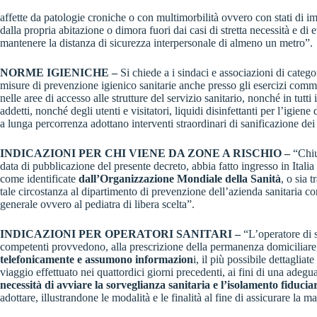
affette da patologie croniche o con multimorbilità ovvero con stati di i
dalla propria abitazione o dimora fuori dai casi di stretta necessità e di
mantenere la distanza di sicurezza interpersonale di almeno un metro”.
NORME IGIENICHE –
Si chiede a i sindaci e associazioni di categ
misure di prevenzione igienico sanitarie anche presso gli esercizi comme
nelle aree di accesso alle strutture del servizio sanitario, nonché in tutt
addetti, nonché degli utenti e visitatori, liquidi disinfettanti per l’igiene
a lunga percorrenza adottano interventi straordinari di sanificazione dei
INDICAZIONI PER CHI VIENE DA ZONE A RISCHIO –
“Chiu
data di pubblicazione del presente decreto, abbia fatto ingresso in Ital
come identificate
dall’Organizzazione Mondiale della Sanità
, o sia 
tale circostanza al dipartimento di prevenzione dell’azienda sanitaria c
generale ovvero al pediatra di libera scelta”.
INDICAZIONI PER OPERATORI SANITARI –
“L’operatore di s
competenti provvedono, alla prescrizione della permanenza domiciliare,
telefonicamente e assumono informazion
i, il più possibile dettaglia
viaggio effettuato nei quattordici giorni precedenti, ai fini di una adegu
necessità di avviare la sorveglianza sanitaria e l’isolamento fiducia
adottare, illustrandone le modalità e le finalità al fine di assicurare la 