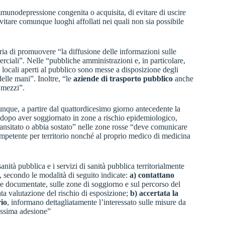
mmunodepressione congenita o acquisita, di evitare di uscire
 evitare comunque luoghi affollati nei quali non sia possibile
oria di promuovere “la diffusione delle informazioni sulle
rciali”. Nelle “pubbliche amministrazioni e, in particolare,
i i locali aperti al pubblico sono messe a disposizione degli
 delle mani”. Inoltre, “le
aziende di trasporto pubblico
anche
 mezzi”.
nque, a partire dal quattordicesimo giorno antecedente la
ia dopo aver soggiornato in zone a rischio epidemiologico,
transitato o abbia sostato” nelle zone rosse “deve comunicare
ompetente per territorio nonché al proprio medico di medicina
anità pubblica e i servizi di sanità pubblica territorialmente
 secondo le modalità di seguito indicate:
a) contattano
te e documentate, sulle zone di soggiorno e sul percorso del
ata valutazione del rischio di esposizione;
b) accertata la
rio
, informano dettagliatamente l’interessato sulle misure da
massima adesione”