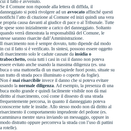
cui il fatto è avvenuto.
Se il Comune non risponde alla lettera di diffida, il
danneggiato si potrà rivolgere ad un
avvocato
affinché questi
notifichi l’atto di citazione al Comune ed inizi quindi una vera
e propria causa davanti al giudice di pace o al Tribunale. Tutte
le spese sono inizialmente a carico del danneggiato. Soltanto
quando verrà dimostrata la responsabilità del Comune, le
stesse saranno risarcite dall’Amministrazione.
Il risarcimento non è sempre dovuto, tutto dipende dal modo
in cui il fatto si è verificato. In sintesi, possono essere oggetto
di risarcimento solo le cadute causate da
insidia o
trabocchetto,
ossia tutti i casi in cui il danno non poteva
essere evitato anche usando la massima diligenza (es. una
buca o una mattonella di un marciapiede fuori posto, situate su
un tratto di strada poco illuminato o coperte da foglie).
Non è
mai risarcibile
invece il danno che si poteva evitare
usando la
normale diligenza
. Ad esempio, la presenza di una
buca molto grande e quindi facilmente visibile non dà mai
diritto al risarcimento, così come il dissesto di una strada
frequentemente percorsa, in quanto il danneggiato poteva
conoscerne tutte le insidie. Allo stesso modo non dà diritto al
risarcimento il comportamento imprudente del pedone (es.
camminava mentre stava inviando un messaggio, oppure in
modo distratto oppure percorreva la strada con l’uso di pattini
a rotelle).