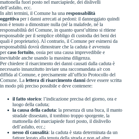
mattonella fuori posto nel marciapiede, dei dislivelli
dell’asfalto, ecc.
In altri termini, il Comune ha una
responsabilità
oggettiva
per i danni arrecati ai pedoni: il danneggiato quindi
non è tenuto a dimostrare nulla (né la malafede, né la
responsabilità del Comune, in quanto quest’ultimo si ritiene
responsabile per il semplice obbligo di custodia dei beni dei
quali è proprietario). Al contrario, il Comune per esimersi da
responsabilità dovrà dimostrare che la caduta è avvenuta
per
caso fortuito
, ossia per una causa imprevedibile e
inevitabile anche usando la massima diligenza.
Per chiedere il risarcimento dei danni causati dalla caduta è
necessario innanzitutto inviare una raccomandata a/r con
diffida al Comune, e precisamente all’ufficio Protocollo del
Comune. La
lettera di risarcimento danni
deve essere scritta
in modo più preciso possibile e deve contenere:
il fatto storico
: l’indicazione precisa del giorno, ora e
luogo della caduta;
la causa della caduta
: la presenza di una buca, il manto
stradale dissestato, il tombino troppo sporgente, la
mattonella del marciapiede fuori posto, il dislivello
dell’asfalto, ecc.;
nesso di causalità
: la caduta è stata determinata da un
fattore legato alla tenuta della strada e non ad altre