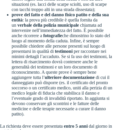
situazioni (es. lacci delle scarpe sciolti, uso di scarpe
con tacchi troppo alti in una strada dissestata);
prove del fatto e del danno fisico patito e della sua
entità
: la prova più credibile è quella fornita da
un
verbale della polizia municipale
chiamata ad
intervenire nell’immediatezza del fatto. È possibile
anche ricorrere a
fotografie
che dimostrino lo stato del
luogo al momento della caduta. Infine, è sempre
possibile chiedere alle persone presenti sul luogo di
presentarsi in qualità di
testimoni
per raccontare nei
minimi dettagli l’accaduto. Se si fa uso dei testimoni, la
lettera di risarcimento dovrà contenere anche le
generalità dei testimoni e un loro documento di
riconoscimento. A queste prove è sempre bene
aggiungere tutta l’
ulteriore documentazione
di cui il
danneggiato può disporre (es. il certificato del pronto
soccorso o un certificato medico, uniti alla perizia di un
medico legale di fiducia che stabilisca il danno e
l’eventuale grado di invalidità riportato. In aggiunta si
devono conservare gli scontrini e le fatture delle
medicine e delle terapie necessarie a curare il danno
patito).
La richiesta deve essere presentata
entro 5 anni
dal giorno in