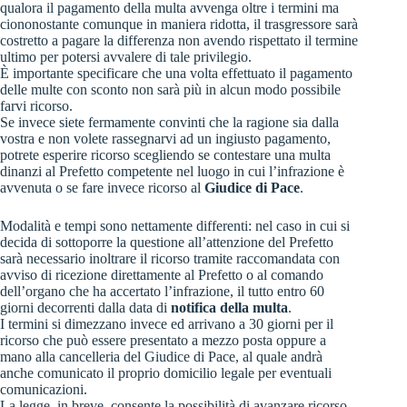
qualora il pagamento della multa avvenga oltre i termini ma
ciononostante comunque in maniera ridotta, il trasgressore sarà
costretto a pagare la differenza non avendo rispettato il termine
ultimo per potersi avvalere di tale privilegio.
È importante specificare che una volta effettuato il pagamento
delle multe con sconto non sarà più in alcun modo possibile
farvi ricorso.
Se invece siete fermamente convinti che la ragione sia dalla
vostra e non volete rassegnarvi ad un ingiusto pagamento,
potrete esperire ricorso scegliendo se contestare una multa
dinanzi al Prefetto competente nel luogo in cui l’infrazione è
avvenuta o se fare invece ricorso al
Giudice di Pace
.
Modalità e tempi sono nettamente differenti: nel caso in cui si
decida di sottoporre la questione all’attenzione del Prefetto
sarà necessario inoltrare il ricorso tramite raccomandata con
avviso di ricezione direttamente al Prefetto o al comando
dell’organo che ha accertato l’infrazione, il tutto entro 60
giorni decorrenti dalla data di
notifica della multa
.
I termini si dimezzano invece ed arrivano a 30 giorni per il
ricorso che può essere presentato a mezzo posta oppure a
mano alla cancelleria del Giudice di Pace, al quale andrà
anche comunicato il proprio domicilio legale per eventuali
comunicazioni.
La legge, in breve, consente la possibilità di avanzare ricorso