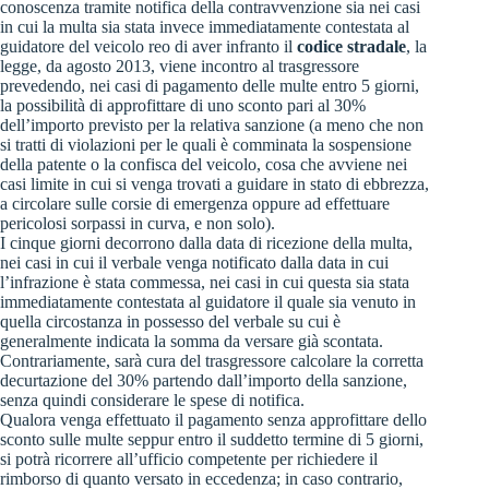
conoscenza tramite notifica della contravvenzione sia nei casi
in cui la multa sia stata invece immediatamente contestata al
guidatore del veicolo reo di aver infranto il
codice stradale
, la
legge, da agosto 2013, viene incontro al trasgressore
prevedendo, nei casi di pagamento delle multe entro 5 giorni,
la possibilità di approfittare di uno sconto pari al 30%
dell’importo previsto per la relativa sanzione (a meno che non
si tratti di violazioni per le quali è comminata la sospensione
della patente o la confisca del veicolo, cosa che avviene nei
casi limite in cui si venga trovati a guidare in stato di ebbrezza,
a circolare sulle corsie di emergenza oppure ad effettuare
pericolosi sorpassi in curva, e non solo).
I cinque giorni decorrono dalla data di ricezione della multa,
nei casi in cui il verbale venga notificato dalla data in cui
l’infrazione è stata commessa, nei casi in cui questa sia stata
immediatamente contestata al guidatore il quale sia venuto in
quella circostanza in possesso del verbale su cui è
generalmente indicata la somma da versare già scontata.
Contrariamente, sarà cura del trasgressore calcolare la corretta
decurtazione del 30% partendo dall’importo della sanzione,
senza quindi considerare le spese di notifica.
Qualora venga effettuato il pagamento senza approfittare dello
sconto sulle multe seppur entro il suddetto termine di 5 giorni,
si potrà ricorrere all’ufficio competente per richiedere il
rimborso di quanto versato in eccedenza; in caso contrario,