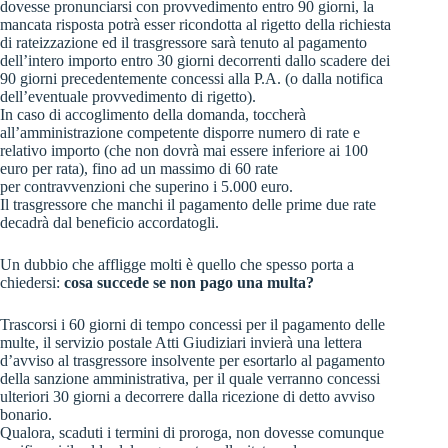
dovesse pronunciarsi con provvedimento entro 90 giorni, la
mancata risposta potrà esser ricondotta al rigetto della richiesta
di rateizzazione ed il trasgressore sarà tenuto al pagamento
dell’intero importo entro 30 giorni decorrenti dallo scadere dei
90 giorni precedentemente concessi alla P.A. (o dalla notifica
dell’eventuale provvedimento di rigetto).
In caso di accoglimento della domanda, toccherà
all’amministrazione competente disporre numero di rate e
relativo importo (che non dovrà mai essere inferiore ai 100
euro per rata), fino ad un massimo di 60 rate
per contravvenzioni che superino i 5.000 euro.
Il trasgressore che manchi il pagamento delle prime due rate
decadrà dal beneficio accordatogli.
Un dubbio che affligge molti è quello che spesso porta a
chiedersi:
cosa succede se non pago una multa?
Trascorsi i 60 giorni di tempo concessi per il pagamento delle
multe, il servizio postale Atti Giudiziari invierà una lettera
d’avviso al trasgressore insolvente per esortarlo al pagamento
della sanzione amministrativa, per il quale verranno concessi
ulteriori 30 giorni a decorrere dalla ricezione di detto avviso
bonario.
Qualora, scaduti i termini di proroga, non dovesse comunque