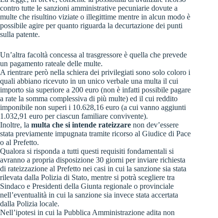
contro tutte le sanzioni amministrative pecuniarie dovute a
multe che risultino viziate o illegittime mentre in alcun modo è
possibile agire per quanto riguarda la decurtazione dei punti
sulla patente.
Un’altra facoltà concessa al trasgressore è quella che prevede
un pagamento rateale delle multe.
A rientrare però nella schiera dei privilegiati sono solo coloro i
quali abbiano ricevuto in un unico verbale una multa il cui
importo sia superiore a 200 euro (non è infatti possibile pagare
a rate la somma complessiva di più multe) ed il cui reddito
imponibile non superi i 10.628,16 euro (a cui vanno aggiunti
1.032,91 euro per ciascun familiare convivente).
Inoltre, la
multa che si intende rateizzare
non dev’essere
stata previamente impugnata tramite ricorso al Giudice di Pace
o al Prefetto.
Qualora si risponda a tutti questi requisiti fondamentali si
avranno a propria disposizione 30 giorni per inviare richiesta
di rateizzazione al Prefetto nei casi in cui la sanzione sia stata
rilevata dalla Polizia di Stato, mentre si potrà scegliere tra
Sindaco e Presidenti della Giunta regionale o provinciale
nell’eventualità in cui la sanzione sia invece stata accertata
dalla Polizia locale.
Nell’ipotesi in cui la Pubblica Amministrazione adita non