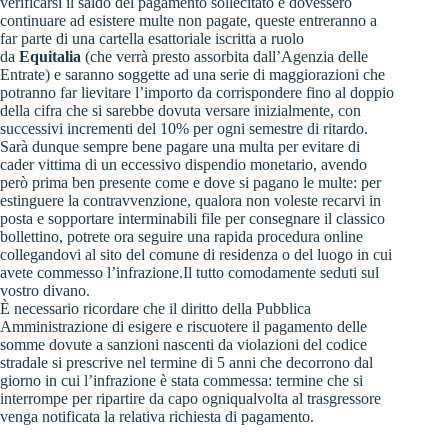
verificarsi il saldo del pagamento sollecitato e dovessero
continuare ad esistere multe non pagate, queste entreranno a
far parte di una cartella esattoriale iscritta a ruolo
da
Equitalia
(che verrà presto assorbita dall’Agenzia delle
Entrate) e saranno soggette ad una serie di maggiorazioni che
potranno far lievitare l’importo da corrispondere fino al doppio
della cifra che si sarebbe dovuta versare inizialmente, con
successivi incrementi del 10% per ogni semestre di ritardo.
Sarà dunque sempre bene pagare una multa per evitare di
cader vittima di un eccessivo dispendio monetario, avendo
però prima ben presente come e dove si pagano le multe: per
estinguere la contravvenzione, qualora non voleste recarvi in
posta e sopportare interminabili file per consegnare il classico
bollettino, potrete ora seguire una rapida procedura online
collegandovi al sito del comune di residenza o del luogo in cui
avete commesso l’infrazione.Il tutto comodamente seduti sul
vostro divano.
È necessario ricordare che il diritto della Pubblica
Amministrazione di esigere e riscuotere il pagamento delle
somme dovute a sanzioni nascenti da violazioni del codice
stradale si prescrive nel termine di 5 anni che decorrono dal
giorno in cui l’infrazione è stata commessa: termine che si
interrompe per ripartire da capo ogniqualvolta al trasgressore
venga notificata la relativa richiesta di pagamento.