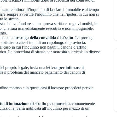
 abbia lasciato l’immobile dopo la scadenza del contratto di
locatore intima all’inquilino di lasciare l’immobile e al tempo
orre sempre avvertire l’inquilino che nell’ipotesi in cui non si
à lo sfratto.
a si deve fondare su una prova scritta e su gravi motivi, in
o
, che sarà immediatamente esecutiva e non impugnabile.
ento.
hiede una
proroga della convalida di sfratto
. La proroga
bitativa o che si tratti di un capoluogo di provincia.
l caso in cui l’inquilino non paghi il canone d’affitto.
co. La procedura di sfratto per morosità si articola in diverse
del proprio legale, invia una
lettera per intimare il
naria il problema del mancato pagamento dei canoni di
ilino moroso e in questi casi il locatore procederà per vie
tto di intimazione di sfratto per morosità
, comunemente
 citazione, verrà notificata all’inquilino per mezzo di un