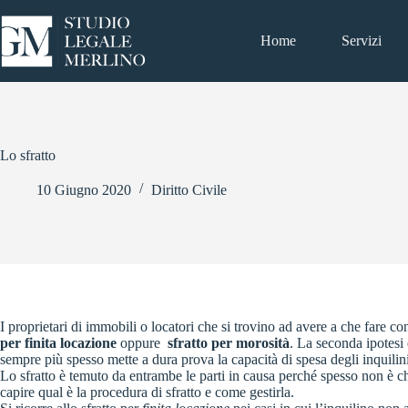
Salta
al
contenuto
Home
Servizi
Lo sfratto
10 Giugno 2020
Diritto Civile
I proprietari di immobili o locatori che si trovino ad avere a che fare con
per finita locazione
oppure
sfratto
per morosità
. La seconda ipotesi 
sempre più spesso mette a dura prova la capacità di spesa degli inquilini
Lo sfratto è temuto da entrambe le parti in causa perché spesso non è 
capire qual è la procedura di sfratto e come gestirla.