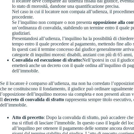
Il locatore deve comparire all’udienza fissata dal giudice, even
lo stato di morosità, dandone una quantificazione precisa.
Nel caso in cui il locatore non compaia all’udienza, il procedime
procedente.
Se l’inquilino non compare o non presenta
opposizione alla con
un’ordinanza di convalida, stabilendo un termine entro il quale pr
giudiziari.
Presentandosi all’udienza, l’inquilino ha la possibilità di chiedere
tempo entro il quale procedere al pagamento, mettendo fine allo s
In questi casi il termine concesso dal giudice generalmente arriv
categorie di inquilini morosi: disabili, anziani con più di 65 anni,
Convalida ed esecuzione di sfratto:
Nell’ipotesi in cui il giudic
emetterà anche un decreto con il quale ordina all’inquilino di paga
dell’immobile.
Se il locatore è comparso all’udienza, ma non ha corredato l’opposizione
che ne costituiscono il fondamento, il giudice può ordinare ugualmente l’
l’opposizione dell’inquilino moroso sia completa e non presenti alcun vi
Il
decreto di convalida di sfratto
rappresenta sempre titolo esecutivo, q
dell’immobile.
Atto di precetto
: Dopo la convalida di sfratto, può accadere che
ma si rifiuti di lasciare l’immobile. In questo caso il legale del loc
all’inquilino per ottenere il pagamento delle somme ancora dovut
giorni dal termine stabilito dal giudice. L’atto di precetto conti