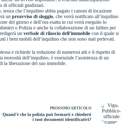
 di ufficiali giudiziari.
o, senza che l’inquilino abbia pagato i canoni di locazione
gerà un
preavviso di sloggio
, che verrà notificato all’inquilino
one del giorno e dell’ora esatta in cui verrà eseguito lo
abinieri o Polizia e anche la
collaborazione di un fabbro
per
o redigerà un
verbale di rilascio dell’immobile
con il quale si
utti i beni mobili dell’inquilino che non sono stati prelevati.
ssa e richiede la redazione di numerosi atti e il rispetto di
a morosità dell’inquilino, è essenziale l’assistenza di un
idi la liberazione del suo immobile.
PROSSIMO
ARTICOLO
Quand'è che la polizia può fermarti e chiederti
i tuoi documenti identificativi?