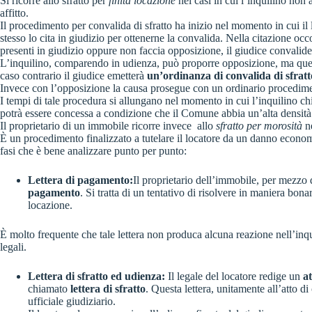
Si ricorre allo sfratto per
finita locazione
nei casi in cui l’inquilino non
affitto.
Il procedimento per convalida di sfratto ha inizio nel momento in cui il 
stesso lo cita in giudizio per ottenerne la convalida. Nella citazione occ
presenti in giudizio oppure non faccia opposizione, il giudice convalider
L’inquilino, comparendo in udienza, può proporre opposizione, ma quest
caso contrario il giudice emetterà
un’ordinanza di convalida di sfratt
Invece con l’opposizione la causa prosegue con un ordinario procedim
I tempi di tale procedura si allungano nel momento in cui l’inquilino c
potrà essere concessa a condizione che il Comune abbia un’alta densità a
Il proprietario di un immobile ricorre invece allo
sfratto per morosità
ne
È un procedimento finalizzato a tutelare il locatore da un danno economi
fasi che è bene analizzare punto per punto:
Lettera di pagamento:
Il proprietario dell’immobile, per mezzo 
pagamento
. Si tratta di un tentativo di risolvere in maniera bo
locazione.
È molto frequente che tale lettera non produca alcuna reazione nell’inqu
legali.
Lettera di sfratto ed udienza:
Il legale del locatore redige un
a
chiamato
lettera di sfratto
. Questa lettera, unitamente all’atto di
ufficiale giudiziario.