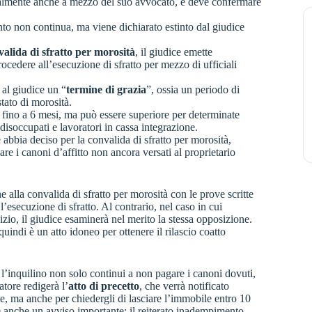
tualmente anche a mezzo del suo avvocato, e deve confermare
nto non continua, ma viene dichiarato estinto dal giudice
valida di sfratto per morosità
, il giudice emette
ocedere all’esecuzione di sfratto per mezzo di ufficiali
 al giudice un “
termine di grazia
”, ossia un periodo di
tato di morosità.
a fino a 6 mesi, ma può essere superiore per determinate
 disoccupati e lavoratori in cassa integrazione.
e abbia deciso per la convalida di sfratto per morosità,
re i canoni d’affitto non ancora versati al proprietario
 alla convalida di sfratto per morosità con le prove scritte
esecuzione di sfratto. Al contrario, nel caso in cui
zio, il giudice esaminerà nel merito la stessa opposizione.
uindi è un atto idoneo per ottenere il rilascio coatto
 l’inquilino non solo continui a non pagare i canoni dovuti,
atore redigerà l’
atto di precetto
, che verrà notificato
e, ma anche per chiedergli di lasciare l’immobile entro 10
ene anche un avviso importante: il reiterato inadempimento