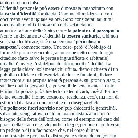
tantomeno uno falso.
L’identità personale può essere dimostrata innanzitutto con
la
carta d’identità
fornita dal Comune di residenza o con
documenti aventi uguale valore. Sono considerati tali tutti i
documenti muniti di fotografia e rilasciati da una
amministrazione dello Stato, come la
patente o il passaporto
.
Non è un documento d’identità la
tessera sanitaria
. Chi non
si lascia identificare, se è una persona “
pericolosa o
sospetta
”, commette reato. Una cosa, però, è l’obbligo di
fornire le proprie generalità, a cui come detto è tenuto ogni
cittadino (fatto salvo le pretese ingiustificate o arbitrarie),
un’altra è invece l’esibizione dei documenti d’identità. La
legge parla chiaro: solamente chi rifiuta, dietro richiesta di un
pubblico ufficiale nell’esercizio delle sue funzioni, di dare
indicazioni sulla propria identità personale, sul proprio stato, o
su altre qualità personali, è perseguibile penalmente. In altri
termini, la polizia può chiederti di identificarti, cioè di fornire
le tue generalità (nome, cognome, residenza, ecc.), ma non di
estrarre dalla tasca i documenti e di consegnarglieli.
Un
poliziotto fuori servizio
non può chiederti le generalità ,
salvo intervenga attivamente in una circostanza in cui c’è
bisogno delle forze dell’ordine, come ad esempio nel caso del
pirata della strada che, violando la legge, per poco non investe
un pedone o di un facinoroso che, nel corso di una
manifestazione per strada, distrugga le vetrine dei negozi. In