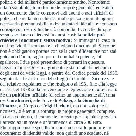
polizia o dei militari è particolarmente sentito. Nonostante
infatti sia obbligatorio fornire le proprie generalità ed esibire
un documento che le comprovi agli agenti o agli ufficiali di
polizia che ne fanno richiesta, molte persone non ritengono
necessario premunirsi di un documento di identità e non sono
consapevoli dei rischi che ciò comporta. Ecco che dunque
sorge spontaneo chiedersi in questi casi:
la polizia può
chiedere i documenti senza motivo?
Si immagini il caso in
cui i poliziotti ti fermano e ti chiedono i documenti. Siccome
non è obbligatorio portare con sé la carta d’identità e non stai
guidando l’auto, ragion per cui non hai la patente, fai
spallucce. I due però pretendono di portarti in questura.
Possono farlo? Questo argomento è stato trattato nel corso
degli anni da varie leggi, a partire dal Codice penale del 1930,
seguito dal Testo Unico delle Leggi di Pubblica Sicurezza e
dal relativo regolamento che risalgono al 1931 fino alla legge
n. 191 del 1978 sulla prevenzione e repressione di gravi reati.
Se un
pubblico ufficiale
(di solito un appartenente all’Arma
dei
Carabinieri
, alle Forze di
Polizia
, alla
Guardia di
Finanza
, al Corpo dei
Vigili Urbani
, ma non solo) ne fa
richiesta, si è tenuti a fornirgli le proprie generalità complete.
In caso contrario, si commette un reato per il quale è previsto
l’arresto ad un mese e un’ammenda di circa 200 euro.
Fin troppo banale specificare che è necessario produrre un
documento di identità valido: non quindi uno scaduto, né