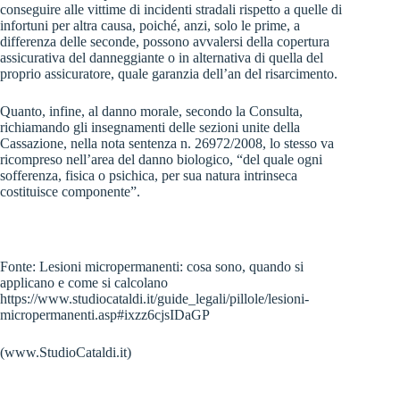
conseguire alle vittime di incidenti stradali rispetto a quelle di
infortuni per altra causa, poiché, anzi, solo le prime, a
differenza delle seconde, possono avvalersi della copertura
assicurativa del danneggiante o in alternativa di quella del
proprio assicuratore, quale garanzia dell’an del risarcimento.
Quanto, infine, al danno morale, secondo la Consulta,
richiamando gli insegnamenti delle sezioni unite della
Cassazione, nella nota sentenza n. 26972/2008, lo stesso va
ricompreso nell’area del danno biologico, “del quale ogni
sofferenza, fisica o psichica, per sua natura intrinseca
costituisce componente”.
Fonte: Lesioni micropermanenti: cosa sono, quando si
applicano e come si calcolano
https://www.studiocataldi.it/guide_legali/pillole/lesioni-
micropermanenti.asp#ixzz6cjsIDaGP
(www.StudioCataldi.it)