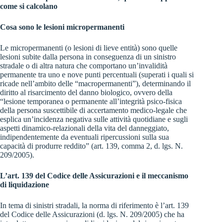
come si calcolano
Cosa sono le lesioni micropermanenti
Le micropermanenti (o lesioni di lieve entità) sono quelle
lesioni subite dalla persona in conseguenza di un sinistro
stradale o di altra natura che comportano un’invalidità
permanente tra uno e nove punti percentuali (superati i quali si
ricade nell’ambito delle “macropermanenti”), determinando il
diritto al risarcimento del danno biologico, ovvero della
“lesione temporanea o permanente all’integrità psico-fisica
della persona suscettibile di accertamento medico-legale che
esplica un’incidenza negativa sulle attività quotidiane e sugli
aspetti dinamico-relazionali della vita del danneggiato,
indipendentemente da eventuali ripercussioni sulla sua
capacità di produrre reddito” (art. 139, comma 2, d. lgs. N.
209/2005).
L’art. 139 del Codice delle Assicurazioni e il meccanismo
di liquidazione
In tema di sinistri stradali, la norma di riferimento è l’art. 139
del Codice delle Assicurazioni (d. lgs. N. 209/2005) che ha