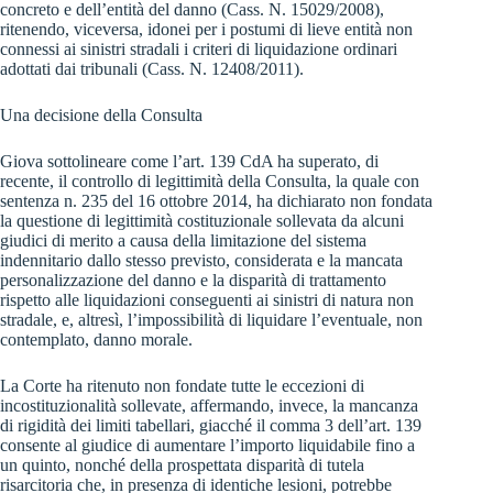
concreto e dell’entità del danno (Cass. N. 15029/2008),
ritenendo, viceversa, idonei per i postumi di lieve entità non
connessi ai sinistri stradali i criteri di liquidazione ordinari
adottati dai tribunali (Cass. N. 12408/2011).
Una decisione della Consulta
Giova sottolineare come l’art. 139 CdA ha superato, di
recente, il controllo di legittimità della Consulta, la quale con
sentenza n. 235 del 16 ottobre 2014, ha dichiarato non fondata
la questione di legittimità costituzionale sollevata da alcuni
giudici di merito a causa della limitazione del sistema
indennitario dallo stesso previsto, considerata e la mancata
personalizzazione del danno e la disparità di trattamento
rispetto alle liquidazioni conseguenti ai sinistri di natura non
stradale, e, altresì, l’impossibilità di liquidare l’eventuale, non
contemplato, danno morale.
La Corte ha ritenuto non fondate tutte le eccezioni di
incostituzionalità sollevate, affermando, invece, la mancanza
di rigidità dei limiti tabellari, giacché il comma 3 dell’art. 139
consente al giudice di aumentare l’importo liquidabile fino a
un quinto, nonché della prospettata disparità di tutela
risarcitoria che, in presenza di identiche lesioni, potrebbe