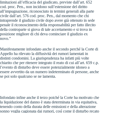
limitazioni all’efficacia del giudicato, previste dall’art. 652
cod. proc. Pen., non incidono sull’estensione del diritto
all’impugnazione, riconosciuto in termini generali alla parte
civile dall’art. 576 cod. proc. Pen., dal momento che chi
intraprende il giudizio civile dopo avere già ottenuto in sede
penale il riconoscimento della responsabilità per fatto illecito
della controparte si giova di tale accertamento e si trova in
posizione migliore di chi deva cominciare il giudizio ex
novo.”
Manifestamente infondato anche il secondo perché la Corte di
Appello ha rilevato la diffusività dei rumori lamentati in
distinti condomini. La giurisprudenza ha infatti più volte
chiarito che per ritenere integrato il reato di cui all’art. 659 c.p.
l’evento di disturbo deve essere potenzialmente idoneo a
essere avvertito da un numero indeterminato di persone, anche
se poi solo qualcuno se ne lamenta.
Infondato infine anche il terzo poiché la Corte ha motivato che
la liquidazione del danno è stata determinata in via equitativa,
tenendo conto della durata delle emissioni e della alterazione
sonno veglia cagionata dai rumori, così come il disturbo recato