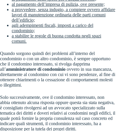
al pagamento dell’impresa di pulizia, ove presente;
a provvedere, senza indugio, a compiere ovvero affidare
lavori di manutenzione ordinaria delle parti comuni
dell’edificio;
agli adempimenti fiscali, imposti a carico del
condominio;
a stabilire le regole di buona condotta negli spazi
comuni.
Quando sorgono quindi dei problemi all’interno del
condominio o con un altro condominio, è sempre opportuno
che il condomino interessato, si rivolga dapprima
all’
amministratore di condominio
ovvero in sua mancanza,
direttamente al condomino con cui vi sono pendenze, al fine di
ottenere chiarimenti o la cessazione di comportamenti molesti
o illegittimi.
Solo successivamente, ove il condomino interessato, non
abbia ottenuto alcuna risposta oppure questa sia stata negativa,
è consigliato rivolgersi ad un avvocato specializzato sulla
tematica dei diritti e doveri relativi ai condomini negli edifici, il
quale potrà fornire la propria consulenza sul caso concreto ed
indicare quali strumenti, il condominio interessato, ha a
disposizione per la tutela dei propri diritti.