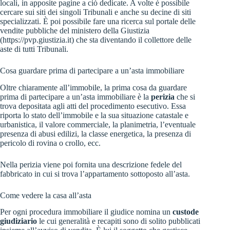
locali, in apposite pagine a ciò dedicate. A volte è possibile
cercare sui siti dei singoli Tribunali e anche su decine di siti
specializzati. È poi possibile fare una ricerca sul portale delle
vendite pubbliche del ministero della Giustizia
(https://pvp.giustizia.it) che sta diventando il collettore delle
aste di tutti Tribunali.
Cosa guardare prima di partecipare a un’asta immobiliare
Oltre chiaramente all’immobile, la prima cosa da guardare
prima di partecipare a un’asta immobiliare è la
perizia
che si
trova depositata agli atti del procedimento esecutivo. Essa
riporta lo stato dell’immobile e la sua situazione catastale e
urbanistica, il valore commerciale, la planimetria, l’eventuale
presenza di abusi edilizi, la classe energetica, la presenza di
pericolo di rovina o crollo, ecc.
Nella perizia viene poi fornita una descrizione fedele del
fabbricato in cui si trova l’appartamento sottoposto all’asta.
Come vedere la casa all’asta
Per ogni procedura immobiliare il giudice nomina un
custode
giudiziario
le cui generalità e recapiti sono di solito pubblicati