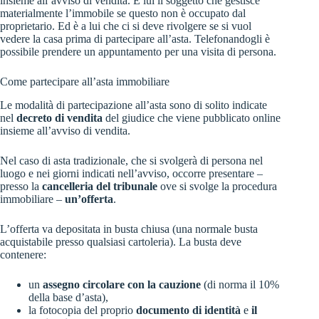
insieme all’avviso di vendita. È lui il soggetto che gestisce
materialmente l’immobile se questo non è occupato dal
proprietario. Ed è a lui che ci si deve rivolgere se si vuol
vedere la casa prima di partecipare all’asta. Telefonandogli è
possibile prendere un appuntamento per una visita di persona.
Come partecipare all’asta immobiliare
Le modalità di partecipazione all’asta sono di solito indicate
nel
decreto di vendita
del giudice che viene pubblicato online
insieme all’avviso di vendita.
Nel caso di asta tradizionale, che si svolgerà di persona nel
luogo e nei giorni indicati nell’avviso, occorre presentare –
presso la
cancelleria del tribunale
ove si svolge la procedura
immobiliare –
un’offerta
.
L’offerta va depositata in busta chiusa (una normale busta
acquistabile presso qualsiasi cartoleria). La busta deve
contenere:
un
assegno circolare con la cauzione
(di norma il 10%
della base d’asta),
la fotocopia del proprio
documento di identità
e
il