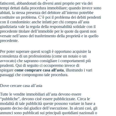
fatiscenti, abbandonati da diversi anni proprio per via dei
tempi dettati dalla procedura immobiliare; quando invece sono
abitati, la stessa presenza del debitore all’interno potrebbe
costituire un problema. C’è poi il problema dei debiti pendenti
con il condominio: anche infatti per chi compra all’asta
giudiziaria vale la regola della responsabilità solidale con il
precedente titolare dell’immobile per le quote da questi non
versate nell’anno del trasferimento della proprietà e in quello
precedente.
Per poter superare questi scogli è opportuno acquisire la
consulenza di un professionista (come un notaio o un
avvocato) che sapranno consigliare i comportamenti più
prudenti. Qui di seguito ci occuperemo invece di
spiegare
come comprare casa all’asta
, illustrando i vari
passaggi che compongono tale procedura.
Dove cercare casa all’asta
Tutte le vendite immobiliari all’asta devono essere
“pubbliche”, devono cioè essere pubblicizzate. Circa le
modalità di tale pubblicità queste possono variare in base a
quanto deciso dal giudice dell’esecuzione. In alcuni casi, gli
annunci sono pubblicati sui principali quotidiani nazionali o