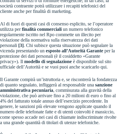
contratti di servizi o di forniture energetiche; in tal caso, la
società contraente potrà utilizzare i recapiti telefonici del
cliente anche per finalità di marketing.
Al di fuori di questi casi di consenso esplicito, se l’operatore
utilizza per
finalità commerciali
un numero telefonico
regolarmente iscritto nel Rpo commette un illecito per
violazione della normativa sulla riservatezza dei dati
personali
[3]
. Chi subisce questa situazione può segnalare la
vicenda presentando un
esposto all’Autorità Garante
per la
protezione dei dati personali (è il cosiddetto «Garante
privacy»). Il
modello di segnalazione
è disponibile sul sito
ufficiale dell’Autorità e se vuoi puoi anche
scaricarlo qui
.
Il Garante compirà un’istruttoria e, se riscontrerà la fondatezza
di quanto segnalato, infliggerà al responsabile una
sanzione
amministrativa pecuniaria
, commisurata alla gravità della
violazione, che può arrivare fino a 20 milioni di euro o fino al
4% del fatturato totale annuo dell’esercizio precedente. In
genere, le sanzioni più elevate vengono applicate quando il
numero delle telefonate fatte e di utenti coinvolti è massiccio,
come spesso accade nei casi di chiamate indiscriminate rivolte
a una grande quantità di titolari di utenze telefoniche.