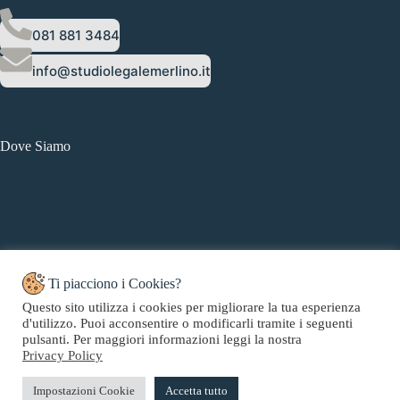
081 881 3484
info@studiolegalemerlino.it
Dove Siamo
Ti piacciono i Cookies?
Questo sito utilizza i cookies per migliorare la tua esperienza
d'utilizzo. Puoi acconsentire o modificarli tramite i seguenti
Copyright © 2026 Studio Legale Merlino - Web Powered by
pulsanti. Per maggiori informazioni leggi la nostra
CMH
.
Privacy Policy
Impostazioni Cookie
Accetta tutto