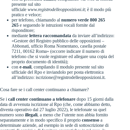
presente sul sito
ufficiale
www.registrodelleopposizioni.it
; è il modo più
pratico e veloce;
per telefono, chiamando al
numero verde 800 265
265
e seguendo le istruzioni vocali fornite dal
risponditore;
mediante
lettera raccomandata
da inviare all’indirizzo:
«Gestore del Registro pubblico delle opposizioni –
Abbonati, ufficio Roma Nomentano, casella postale
7211, 00162 Roma» (occorre indicare il numero di
telefono che si vuole registrare ed allegare una copia del
proprio documento di identità);
con
e-mail
, compilando il modulo presente sul sito
ufficiale del Rpo e inviandolo per posta elettronica
all’indirizzo:
iscrizione@registrodelleopposizioni.it
.
Cosa fare se i call center continuano a chiamare?
Se i
call center continuano a telefonare
dopo 15 giorni dalla
data di avvenuta iscrizione al Rpo (che, come abbiamo detto,
diventa operativo dal 27 luglio 2022), le telefonate su quel
numero sono
illegali
, a meno che l’utente non abbia fornito
separatamente e in modo specifico il proprio
consenso
a
determinate aziende, ad esempio in sede di sottoscrizione di