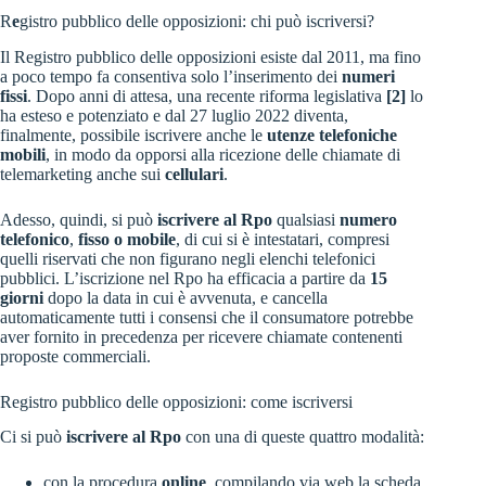
R
e
gistro pubblico delle opposizioni: chi può iscriversi?
Il Registro pubblico delle opposizioni esiste dal 2011, ma fino
a poco tempo fa consentiva solo l’inserimento dei
numeri
fissi
. Dopo anni di attesa, una recente riforma legislativa
[2]
lo
ha esteso e potenziato e dal 27 luglio 2022 diventa,
finalmente, possibile iscrivere anche le
utenze telefoniche
mobili
, in modo da opporsi alla ricezione delle chiamate di
telemarketing anche sui
cellulari
.
Adesso, quindi, si può
iscrivere al Rpo
qualsiasi
numero
telefonico
,
fisso o mobile
, di cui si è intestatari, compresi
quelli riservati che non figurano negli elenchi telefonici
pubblici. L’iscrizione nel Rpo ha efficacia a partire da
15
giorni
dopo la data in cui è avvenuta, e cancella
automaticamente tutti i consensi che il consumatore potrebbe
aver fornito in precedenza per ricevere chiamate contenenti
proposte commerciali.
Registro pubblico delle opposizioni: come iscriversi
Ci si può
iscrivere al Rpo
con una di queste quattro modalità:
con la procedura
online
, compilando via web la scheda