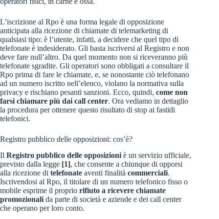
operatori fisici, in carne e ossa.
L’iscrizione al Rpo è una forma legale di opposizione
anticipata alla ricezione di chiamate di telemarketing di
qualsiasi tipo: è l’utente, infatti, a decidere che quel tipo di
telefonate è indesiderato. Gli basta iscriversi al Registro e non
deve fare null’altro. Da quel momento non si riceveranno più
telefonate sgradite. Gli operatori sono obbligati a consultare il
Rpo prima di fare le chiamate, e, se nonostante ciò telefonano
ad un numero iscritto nell’elenco, violano la normativa sulla
privacy e rischiano pesanti sanzioni. Ecco, quindi,
come non
farsi chiamare più dai call center
. Ora vediamo in dettaglio
la procedura per ottenere questo risultato di stop ai fastidi
telefonici.
Registro pubblico delle opposizioni: cos’è?
Il
Registro pubblico delle opposizioni
è un servizio ufficiale,
previsto dalla legge
[1]
, che consente a chiunque di opporsi
alla ricezione di
telefonate
aventi finalità
commerciali
.
Iscrivendosi al Rpo, il titolare di un numero telefonico fisso o
mobile esprime il proprio
rifiuto a ricevere chiamate
promozionali
da parte di società e aziende e dei call center
che operano per loro conto.