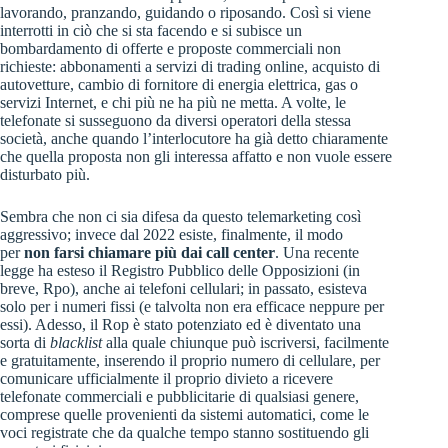
lavorando, pranzando, guidando o riposando. Così si viene
interrotti in ciò che si sta facendo e si subisce un
bombardamento di offerte e proposte commerciali non
richieste: abbonamenti a servizi di trading online, acquisto di
autovetture, cambio di fornitore di energia elettrica, gas o
servizi Internet, e chi più ne ha più ne metta. A volte, le
telefonate si susseguono da diversi operatori della stessa
società, anche quando l’interlocutore ha già detto chiaramente
che quella proposta non gli interessa affatto e non vuole essere
disturbato più.
Sembra che non ci sia difesa da questo telemarketing così
aggressivo; invece dal 2022 esiste, finalmente, il modo
per
non farsi chiamare più dai call center
. Una recente
legge ha esteso il Registro Pubblico delle Opposizioni (in
breve, Rpo), anche ai telefoni cellulari; in passato, esisteva
solo per i numeri fissi (e talvolta non era efficace neppure per
essi). Adesso, il Rop è stato potenziato ed è diventato una
sorta di
blacklist
alla quale chiunque può iscriversi, facilmente
e gratuitamente, inserendo il proprio numero di cellulare, per
comunicare ufficialmente il proprio divieto a ricevere
telefonate commerciali e pubblicitarie di qualsiasi genere,
comprese quelle provenienti da sistemi automatici, come le
voci registrate che da qualche tempo stanno sostituendo gli