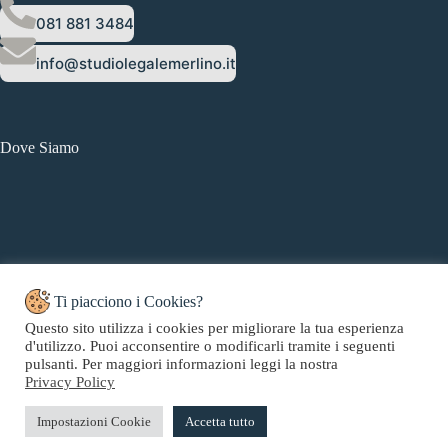
081 881 3484
info@studiolegalemerlino.it
Dove Siamo
Ti piacciono i Cookies?
Questo sito utilizza i cookies per migliorare la tua esperienza
d'utilizzo. Puoi acconsentire o modificarli tramite i seguenti
Copyright © 2026 Studio Legale Merlino - Web Powered by
pulsanti. Per maggiori informazioni leggi la nostra
CMH
.
Privacy Policy
Impostazioni Cookie
Accetta tutto
Privacy Policy
|
Cookie
Policy