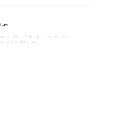
Law
nte stradale – Tutti gli accorgimenti da
re in considerazione