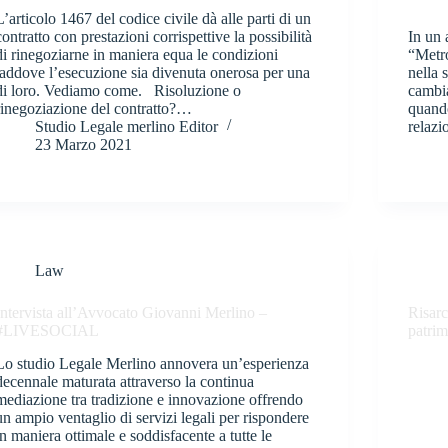
L’articolo 1467 del codice civile dà alle parti di un
contratto con prestazioni corrispettive la possibilità
In un 
di rinegoziarne in maniera equa le condizioni
“Metro
laddove l’esecuzione sia divenuta onerosa per una
nella 
di loro. Vediamo come. Risoluzione o
cambia
rinegoziazione del contratto?…
quando
Studio Legale merlino Editor
relazi
23 Marzo 2021
Law
Intervista all’Avvocato Giovanni Merlino –
Risarc
#LIVESOCIAL
patrim
Lo studio Legale Merlino annovera un’esperienza
decennale maturata attraverso la continua
mediazione tra tradizione e innovazione offrendo
un ampio ventaglio di servizi legali per rispondere
in maniera ottimale e soddisfacente a tutte le