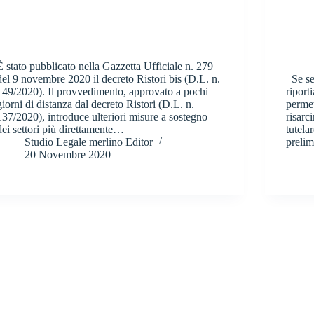
È stato pubblicato nella Gazzetta Ufficiale n. 279
del 9 novembre 2020 il decreto Ristori bis (D.L. n.
Se sei
149/2020). Il provvedimento, approvato a pochi
riport
giorni di distanza dal decreto Ristori (D.L. n.
permet
137/2020), introduce ulteriori misure a sostegno
risarc
dei settori più direttamente…
tutela
Studio Legale merlino Editor
preli
20 Novembre 2020