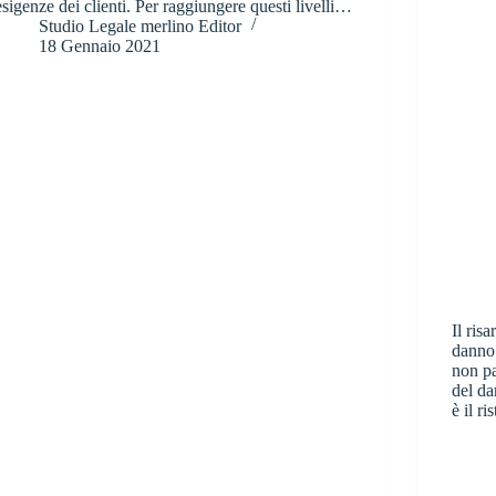
esigenze dei clienti. Per raggiungere questi livelli…
Studio Legale merlino Editor
18 Gennaio 2021
Il ris
danno 
non pa
del da
è il r