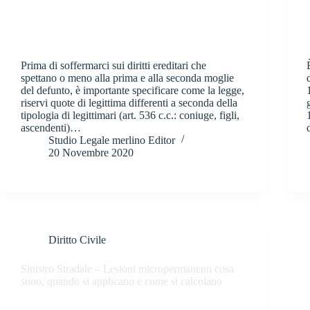
Prima di soffermarci sui diritti ereditari che
spettano o meno alla prima e alla seconda moglie
del defunto, è importante specificare come la legge,
riservi quote di legittima differenti a seconda della
tipologia di legittimari (art. 536 c.c.: coniuge, figli,
ascendenti)…
Studio Legale merlino Editor
20 Novembre 2020
Diritto Civile
Sinistro Stradale – Lesioni micropermanenti cosa
sono, quando si applicano e come si calcolano