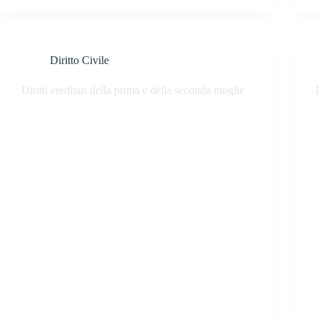
Diritto Civile
Diritti ereditari della prima e della seconda moglie