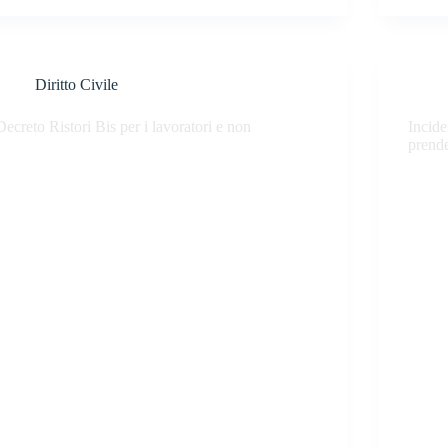
Diritto Civile
Decreto Ristori Bis per i lavoratori e non
Incide
prende