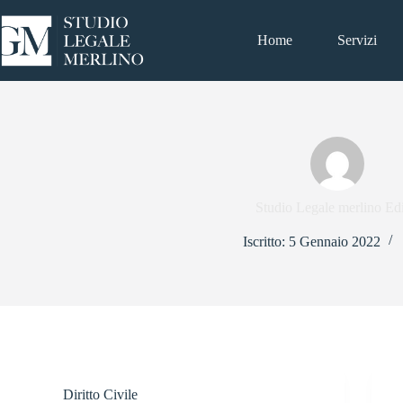
Salta
al
contenuto
Home
Servizi
Studio Legale merlino Edi
Iscritto: 5 Gennaio 2022
Diritto Civile