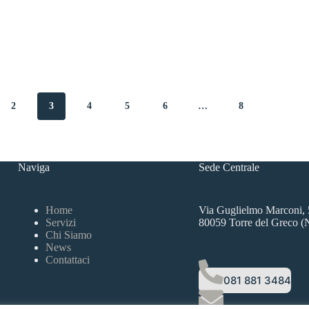
2
3
4
5
6
…
8
Naviga
Sede Centrale
Home
Via Guglielmo Marconi, 
Servizi
80059 Torre del Greco 
Chi Siamo
News
Contattaci
081 881 3484