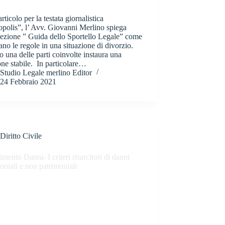
articolo per la testata giornalistica
polis”, l’ Avv. Giovanni Merlino spiega
sezione ” Guida dello Sportello Legale” come
no le regole in una situazione di divorzio.
 una delle parti coinvolte instaura una
one stabile. In particolare…
Studio Legale merlino Editor
24 Febbraio 2021
Diritto Civile
imento Danni- I criteri risarcitori di danni
oniali e non patrimoniali